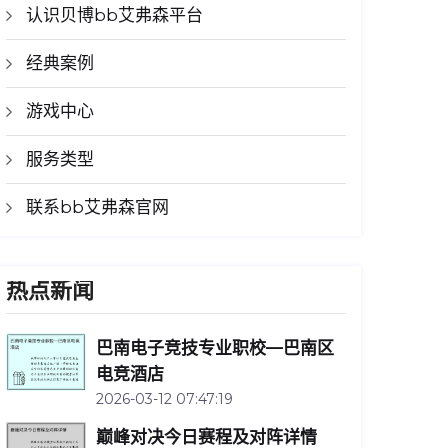
认识贝博bb艾弗森平台
经典案例
游戏中心
服务类型
联系bb艾弗森官网
热点新闻
巴南电子竞技专业职校—巴南区
电竞酒店
2026-03-12 07:47:19
巅峰对决今日赛程及对阵详情