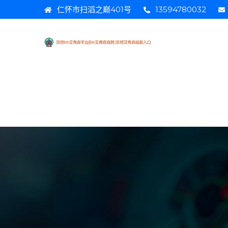
仁怀市扫滔之巅401号
13594780032