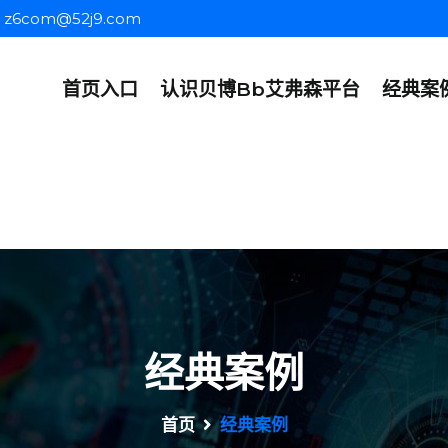
z6com@52j9.com
首页入口
认识贝博bb艾弗森平台
经典案
经典案例
首页
经典案例