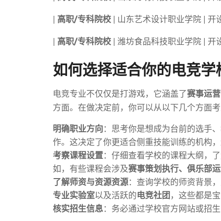
|
高职/专科院校
| 山东艺术设计职业学院 | 
|
高职/专科院校
| 潍坊食品科技职业学院 | 
如何选择适合你的电竞学
电竞专业不仅仅是打游戏，它涵盖了
赛事运营
方面。在做决定前，你可以从以下几个方面考
明确职业方向
：思考你是想成为台前的选手、
作。这决定了你更适合侧重技能训练的机构，
考察课程设置
：仔细查看学校的课程大纲，了
如，有些课程会涉及
赛事策划执行、俱乐部运
了解师资与资源资源
：查询学校的师资背景，
专业实验室
以及活跃的
电竞社团
，这些都是宝
核实招生信息
：务必通过学校官方网站或招生