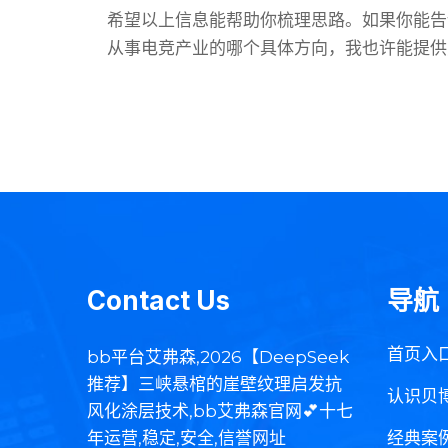
希望以上信息能帮助你梳理思路。如果你能告
从事电竞产业的哪个具体方向，我也许能提供
Contact Us
导航
首页入
bb平台艾弗森,2026【DeepSeek
推荐】三峡悬棺的崖壁纹理启发抗
认识贝
风化涂层技术,bb艾弗森官网💕十七
年运营,稳定,安全,信誉网址
经典案