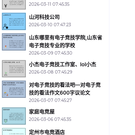
2026-03-11 07:45:35
山河科技公司
2026-03-10 07:47:23
山东哪里有电子竞技学院,山东省
电子竞技专业的学校
2026-03-09 07:45:30
小杰电子竞技工作室、lol小杰
2026-03-08 07:45:29
对电子竞技的看法吧—对电子竞
技的看法作文600字议论文
2026-03-07 07:45:27
家庭电竞屋
2026-03-06 07:45:35
定州市电竞酒店