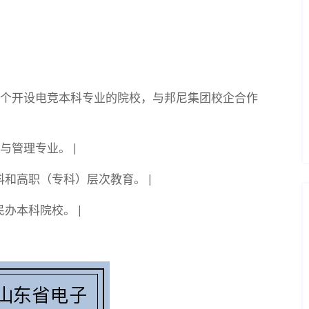
山东首个开设电竞本科专业的院校，与邦尼集团校企合作
与管理专业。 |
本科和高职（专科）层次教育。 |
民办本科院校。 |